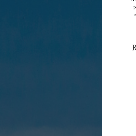
p
c
R