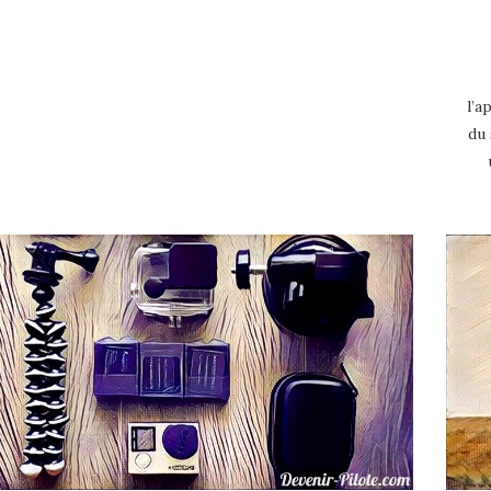
l’a
du 