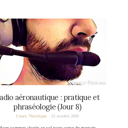
adio aéronautique : pratique et
phraséologie (Jour 8)
Cours
,
Théorique
23 octobre 2016
Nous sommes cloués au sol pour cause de mauvais