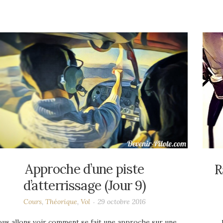
Approche d’une piste
R
d’atterrissage (Jour 9)
Cours
,
Théorique
,
Vol
29 octobre 2016
us allons voir comment se fait une approche sur une