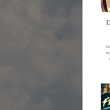
D
l’
te