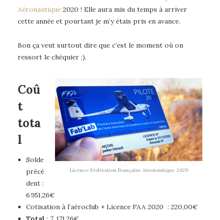
Aéronautique
2020 ! Elle aura mis du temps à arriver
cette année et pourtant je m’y étais pris en avance.
Bon ça veut surtout dire que c’est le moment où on
ressort le chéquier ;).
Coû
t
tota
l
Solde
Licence Fédération Française Aéronautique 2020
précé
dent :
6 951,26€
Cotisation à l’aéroclub + Licence FAA 2020 : 220,00€
Total
: 7 171,26€