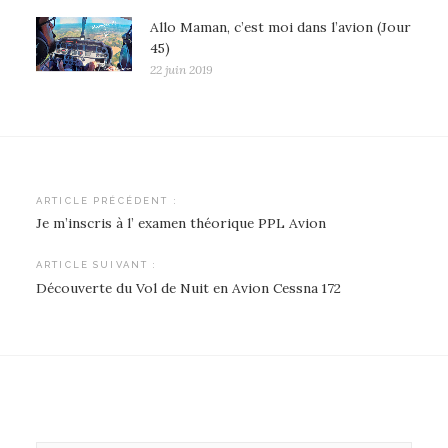
Allo Maman, c’est moi dans l’avion (Jour
45)
22 juin 2019
Navigation
ARTICLE PRÉCÉDENT :
Je m’inscris à l’ examen théorique PPL Avion
de
l’article
ARTICLE SUIVANT :
Découverte du Vol de Nuit en Avion Cessna 172