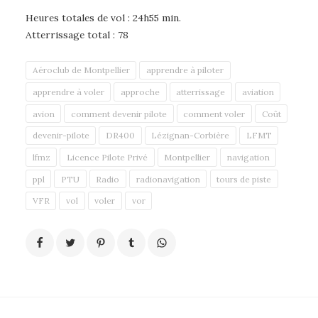
Heures totales de vol : 24h55 min.
Atterrissage total : 78
Aéroclub de Montpellier
apprendre à piloter
apprendre à voler
approche
atterrissage
aviation
avion
comment devenir pilote
comment voler
Coût
devenir-pilote
DR400
Lézignan-Corbière
LFMT
lfmz
Licence Pilote Privé
Montpellier
navigation
ppl
PTU
Radio
radionavigation
tours de piste
VFR
vol
voler
vor