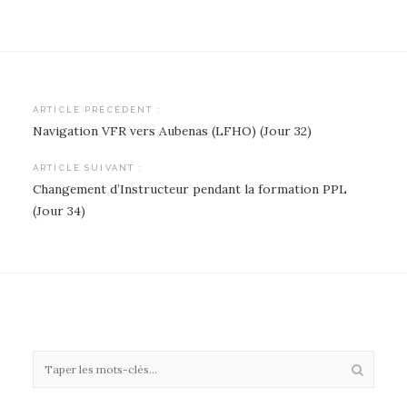
Navigation
ARTICLE PRÉCÉDENT :
Navigation VFR vers Aubenas (LFHO) (Jour 32)
de
l’article
ARTICLE SUIVANT :
Changement d’Instructeur pendant la formation PPL
(Jour 34)